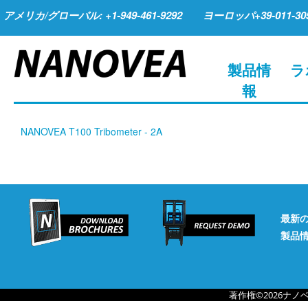
アメリカ/グローバル: +1-949-461-9292
ヨーロッパ+39-011-305
製品情
ラ
報
NANOVEA T100 Tribometer - 2A
最新
製品
著作権©2026ナ