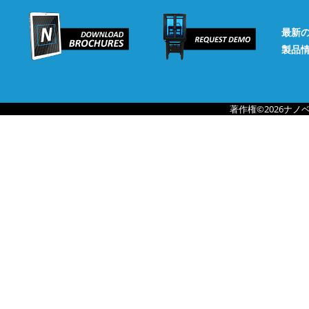
最新
製品
著作権©2026ナ