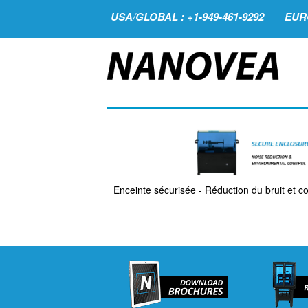
USA/GLOBAL : +1-949-461-9292
EURO
Enceinte sécurisée - Réduction du bruit et c