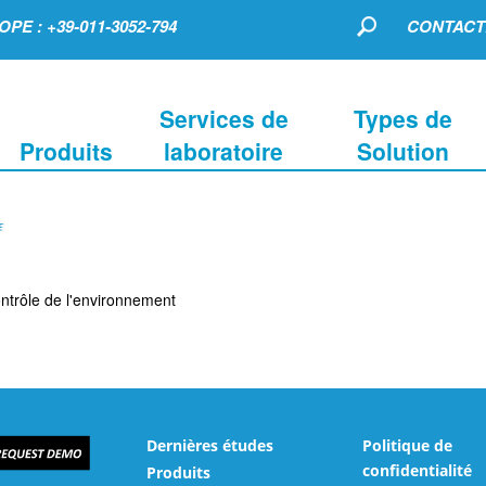
PE : +39-011-3052-794
CONTACT
Services de
Types de
Produits
laboratoire
Solution
ontrôle de l'environnement
Dernières études
Politique de
confidentialité
Produits