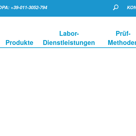
PA: +39-011-3052-794
KON
Labor-
Prüf-
Produkte
Dienstleistungen
Methode