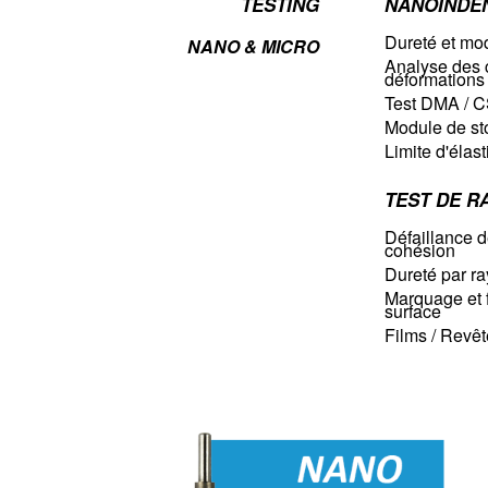
TESTING
NANOINDE
Dureté et mod
NANO & MICRO
Analyse des c
déformations
Test DMA / 
Module de st
Limite d'élast
TEST DE R
Défaillance d
cohésion
Dureté par ra
Marquage et f
surface
Films / Revêt