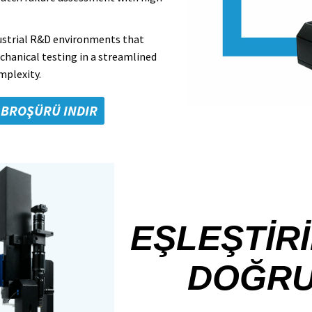
dustrial R&D environments that
chanical testing in a streamlined
mplexity.
BROŞÜRÜ INDIR
EŞLEŞTİRI
DOĞR