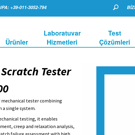
PA: +39-011-3052-794
BİZ
Laboratuvar
Test
Ürünler
Hizmetleri
Çözümleri
Scratch Tester
00
 mechanical tester combining
 a single system.
chanical testing, it enables
ent, creep and relaxation analysis,
ratch failure assessment with high