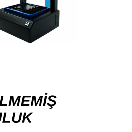
̇LMEMİŞ
ULUK