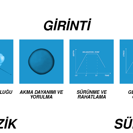
GIRINTI
KLUĞU
AKMA DAYANIMI VE
SÜRÜNME VE
G
YORULMA
RAHATLAMA
ZIK
SÜ