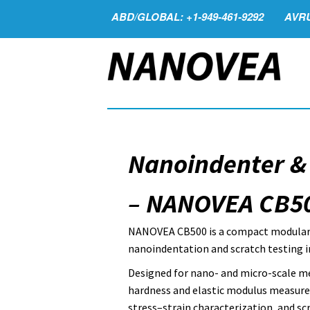
ABD/GLOBAL: +1-949-461-9292
AVRU
Nanoindenter & 
– NANOVEA CB5
NANOVEA CB500 is a compact modular
nanoindentation and scratch testing in
Designed for nano- and micro-scale me
hardness and elastic modulus measurem
stress–strain characterization, and sc