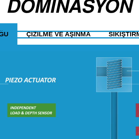
DOMİNASYON
UĞU
ÇIZILME VE AŞINMA
SIKIŞTIR