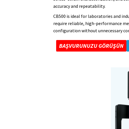
accuracy and repeatability.
CB500 is ideal for laboratories and in
require reliable, high-performance me
configuration without unnecessary co
BAŞVURUNUZU GÖRÜŞÜN