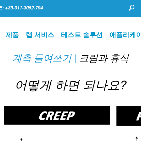
 +39-011-3052-794
제품
랩 서비스
테스트 솔루션
애플리케
계측 들여쓰기 |
크립과 휴식
어떻게 하면 되나요?