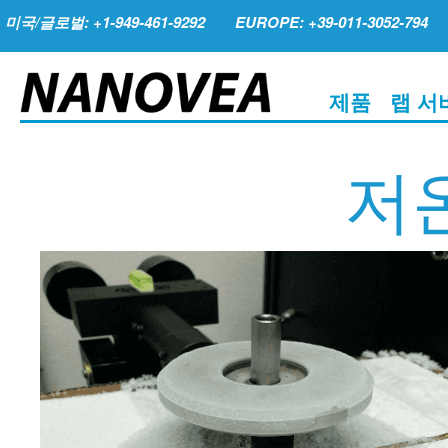
미국/글로벌: +1-949-461-9292
EUROPE: +39-011-3052-794
제품
랩 서
저