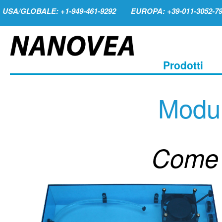
USA/GLOBALE: +1-949-461-9292
EUROPA: +39-011-3052-7
Prodotti
Modul
Come 