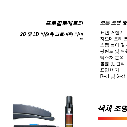
프로필로메트리
모든 표면 및
표면 거칠기
2D 및 3D 비접촉 크로마틱 라이
지오메트리 
트
스텝 높이 및
평탄도 및 뒤
텍스처 분석
볼륨 및 면적
표면 빼기
R-값 및 S-값
색채 조