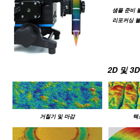
샘플 준비 
리포커싱 
2D 및 
거칠기 및 마감
텍