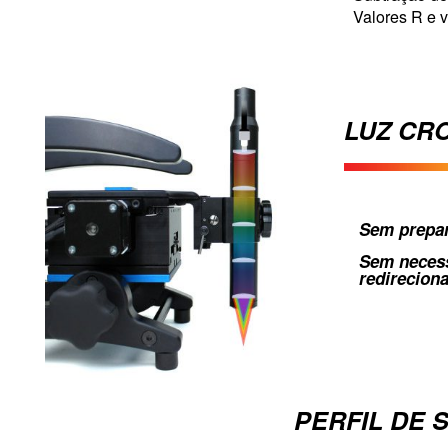
Valores R e v
LUZ CR
Sem prepa
Sem neces
redirecion
PERFIL DE 